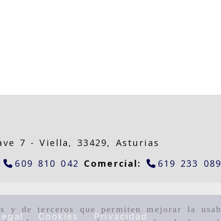
nave 7 -
Viella,
33429,
Asturias
:
609 810 042
Comercial:
619 233 08
as y de terceros que permiten mejorar la usab
legal
Cookies
Privacidad