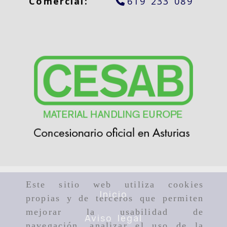
Comercial:
619 233 089
Este sitio web utiliza cookies
Inicio
propias y de terceros que permiten
mejorar la usabilidad de
Aviso legal
navegación, analizar el uso de la